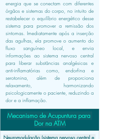
energia que se conectam com diferentes 
órgãos e sistemas do corpo, no intuito de 
restabelecer o equilíbrio energético desse 
sistema para promover a remissão dos 
sintomas. Imediatamente após a inserção 
das agulhas, ela promove o aumento do 
fluxo sanguíneo local, e envia 
informações ao sistema nervoso central 
para liberar substâncias analgésicas e 
anti-inflamatórias como, endorfina e 
serotonina, além de proporciona 
relaxamento, harmonizando 
psicologicamente o paciente, reduzindo a 
dor e a inflamação.
Mecanismo de Acupuntura para 
Dor na ATM
Neuromodulação (sistema nervoso central e 