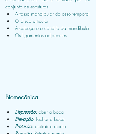
conjunto de estruturas:
A fossa mandibular do osso temporal
O disco articular
A cabeça e o côndilo da mandíbula
Os ligamentos adjacentes
Biomecânica
Depressão:
 abrir a boca
Elevação
: fechar a boca
Protusão
: protrair o mento
Retrusão
: Retrair o mento