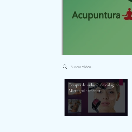
Search videos
Terapia de indução de colágeno
Microagulhamento