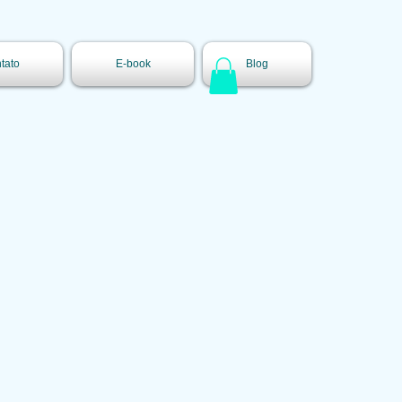
tato
E-book
Blog