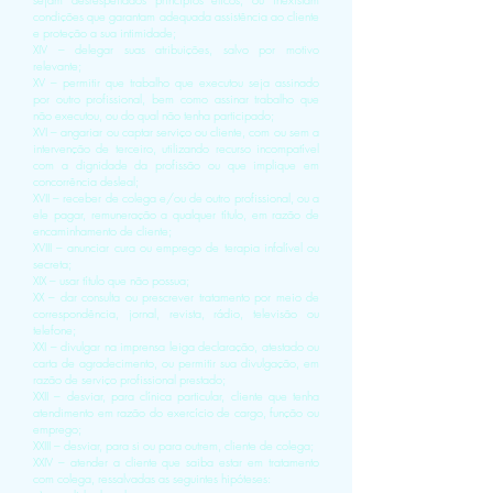
condições que garantam adequada assistência ao cliente
e proteção a sua intimidade;
XIV – delegar suas atribuições, salvo por motivo
relevante;
XV – permitir que trabalho que executou seja assinado
por outro profissional, bem como assinar trabalho que
não executou, ou do qual não tenha participado;
XVI – angariar ou captar serviço ou cliente, com ou sem a
intervenção de terceiro, utilizando recurso incompatível
com a dignidade da profissão ou que implique em
concorrência desleal;
XVII – receber de colega e/ou de outro profissional, ou a
ele pagar, remuneração a qualquer título, em razão de
encaminhamento de cliente;
XVIII – anunciar cura ou emprego de terapia infalível ou
secreta;
XIX – usar título que não possua;
XX – dar consulta ou prescrever tratamento por meio de
correspondência, jornal, revista, rádio, televisão ou
telefone;
XXI – divulgar na imprensa leiga declaração, atestado ou
carta de agradecimento, ou permitir sua divulgação, em
razão de serviço profissional prestado;
XXII – desviar, para clínica particular, cliente que tenha
atendimento em razão do exercício de cargo, função ou
emprego;
XXIII – desviar, para si ou para outrem, cliente de colega;
XXIV – atender a cliente que saiba estar em tratamento
com colega, ressalvadas as seguintes hipóteses: