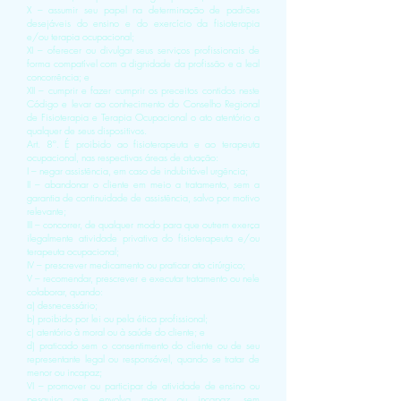
X – assumir seu papel na determinação de padrões
desejáveis do ensino e do exercício da fisioterapia
e/ou terapia ocupacional;
XI – oferecer ou divulgar seus serviços profissionais de
forma compatível com a dignidade da profissão e a leal
concorrência; e
XII – cumprir e fazer cumprir os preceitos contidos neste
Código e levar ao
conhecimento
do Conselho Regional
de Fisioterapia e Terapia Ocupacional o ato atentório a
qualquer de seus dispositivos.
Art. 8º. É proibido ao fisioterapeuta e ao terapeuta
ocupacional, nas respectivas áreas de atuação:
I – negar assistência, em caso de indubitável urgência;
II – abandonar o cliente em meio a tratamento, sem a
garantia de continuidade de assistência, salvo por motivo
relevante;
III – concorrer, de qualquer modo para que outrem exerça
ilegalmente atividade privativa do fisioterapeuta e/ou
terapeuta ocupacional;
IV – prescrever medicamento ou praticar ato cirúrgico;
V – recomendar, prescrever e executar tratamento ou nele
colaborar, quando:
a) desnecessário;
b) proibido por lei ou pela ética profissional;
c) atentório à moral ou à saúde do cliente; e
d) praticado sem o consentimento do cliente ou de seu
representante legal ou responsável, quando se tratar de
menor ou incapaz;
VI – promover ou participar de atividade de ensino ou
pesquisa que envolva menor ou incapaz, sem