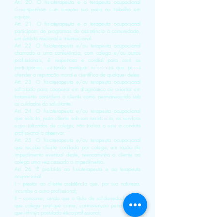
Art. 20. O fisioterapeuta e o terapeuta ocupacional
desempenham com exação sua parte no trabalho em
equipe.
Art. 21. O fisioterapeuta e o terapeuta ocupacional
participam de programas de assistência à comunidade,
em âmbito nacional e internacional.
Art. 22. O fisioterapeuta e/ou terapeuta ocupacional
chamado a uma conferência, com colega e/ou outros
profissionais, é respeitoso e cordial para com os
participantes, evitando qualquer referência que possa
ofender a reputação moral e científica de qualquer deles.
Art. 23. O fisioterapeuta e/ou terapeuta ocupacional
solicitado para cooperar em diagnóstico ou orientar em
tratamento considera o cliente como permanecendo sob
os cuidados do solicitante.
Art. 24. O fisioterapeuta e/ou terapeuta ocupacional
que solicita, para cliente sob sua assistência, os serviços
especializados de colega, não indica a este a conduta
profissional a observar.
Art. 25. O fisioterapeuta e/ou terapeuta ocupacional
que recebe cliente confiado por colega, em razão de
impedimento eventual deste, reencaminha o cliente ao
colega uma vez cessado o impedimento.
Art. 26. É proibido ao fisioterapeuta e ao terapeuta
ocupacional:
I – prestar ao cliente assistência que, por sua natureza,
incumbe a outro profissional;
II – concorrer, ainda que a título de solidariedade, para
que colega pratique crime, contravenção penal ou ato
que infrinja postulado ético-profissional;