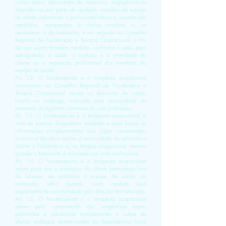
contra danos decorrentes de imperícia, negligência ou
imprudência por parte de qualquer membro da equipe
de saúde, advertindo o profissional faltoso e, quando não
atendidos, representam à chefia imediata e, se
necessário, à da instituição, e em seguida ao Conselho
Regional de Fisioterapia e Terapia Ocupacional, a fim
de que sejam tomadas medidas, conforme o caso, para
salvaguardar a saúde, o conforto e a intimidade do
cliente ou a reputação profissional dos membros da
equipe de saúde.
Art. 12. O fisioterapeuta e o terapeuta ocupacional
comunicam ao Conselho Regional de Fisioterapia e
Terapia Ocupacional recusa ou demissão de cargo,
função ou emprego, motivada pela necessidade de
preservar os legítimos interesses de suas profissões.
Art. 13. O fisioterapeuta e o terapeuta ocupacional, à
vista de parecer diagnóstico recebido e após buscar as
informações complementares que julgar convenientes,
avaliam e decidem quanto à necessidade de submeter o
cliente à fisioterapia e/ou terapia ocupacional, mesmo
quando o tratamento é solicitado por outro profissional.
Art. 14. O fisioterapeuta e o terapeuta ocupacional
zelam para que o prontuário do cliente permaneça fora
do alcance de estranhos à equipe de saúde da
instituição, salvo quando outra conduta seja
expressamente recomendada pela direção da instituição.
Art. 15. O fisioterapeuta e o terapeuta ocupacional
zelam pelo cumprimento das exigências legais
pertinentes a substâncias entorpecentes e outras de
efeitos análogos, determinantes de dependência física