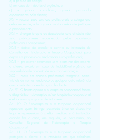
a) a pedido do colega;
b) em caso de indubitável urgência; e
c) no próprio consultório, quando procurado
espontamente pelo cliente;
XXV – recusar seus serviços profissionais a colega que
deles necessite, salvo quando motivo relevante justifique
o procedimento;
XXVI – divulgar terapia ou descoberta cuja eficácia não
seja publicamente reconhecida pelos organismos
profissionais competentes;
XXVII – deixar de atender a convite ou intimação de
Conselho de Fisioterapia e Terapia Ocupacional para
depor em processo ou sindicância ético-profissional;
XXVIII – prescrever tratamento sem examinar diretamente
o cliente, exceto em caso de indubitável urgência ou
impossibilidade absoluta de realizar o exame; e
XXIX – inserir em anúncio profissional fotografia, nome,
iniciais de nomes, endereço ou qualquer outra referência
que possibilite a identificação de cliente.
Art. 9º. O fisioterapeuta e o terapeuta ocupacional fazem
o diagnóstico fisioterápico e/ou terapêutico ocupacional
e elaboram o programa de tratamento.
Art. 10. O fisioterapeuta e o terapeuta ocupacional
reprovam quem infringe postulado ético ou dispositivo
legal e representam à chefia imediata e à instituição,
quando for o caso, em seguida, se necessário, ao
Conselho Regional de Fisioterapia e Terapia
Ocupacional.
Art. 11. O fisioterapeuta e o terapeuta ocupacional
protegem o cliente e a instituição em que trabalham