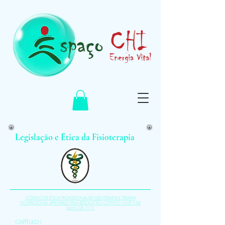
Legislação e Ética da Fisioterapia
CÓDIGO DE ÉTICA PROFISSIONAL DE FISIOTERAPIA E TERAPIA
OCUPACIONAL APROVADO PELA RESOLUÇÃO COFFITO-10 DE 3 DE
JULHO DE 1
978
CAPÍTULO I