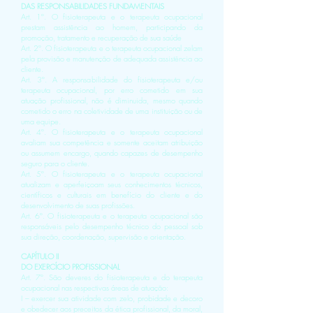
DAS RESPONSABILIDADES FUNDAMENTAIS
Art. 1º. O fisioterapeuta e o terapeuta ocupacional
prestam assistência ao homem, participando da
promoção, tratamento e recuperação de sua saúde
Art. 2º. O fisioterapeuta e o terapeuta ocupacional zelam
pela provisão e manutenção de adequada assistência ao
cliente.
Art. 3º. A responsabilidade do fisioterapeuta e/ou
terapeuta ocupacional, por erro cometido em sua
atuação profissional, não é diminuida, mesmo quando
cometido o erro na coletividade de uma instituição ou de
uma equipe.
Art. 4º. O fisioterapeuta e o terapeuta ocupacional
avaliam sua competência e somente aceitam atribuição
ou assumem encargo, quando capazes de desempenho
seguro para o cliente.
Art. 5º. O fisioterapeuta e o terapeuta ocupacional
atualizam e aperfeiçoam seus conhecimentos técnicos,
científicos e culturais em benefício do cliente e do
desenvolvimento de suas profissões.
Art. 6º. O fisioterapeuta e o terapeuta ocupacional são
responsáveis pelo desempenho técnico do pessoal sob
sua direção, coordenação, supervisão e orientação.
CAPÍTULO II
DO EXERCÍCIO PROFISSIONAL
Art. 7º. São deveres do fisioterapeuta e do terapeuta
ocupacional nas respectivas áreas de atuação:
I – exercer sua atividade com zelo, probidade e decoro
e obedecer aos preceitos da ética profissional, da moral,