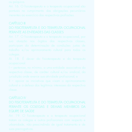
ou psíquica.
Art. 16. O fisioterapeuta e o terapeuta ocupacional são
pontuais no cumprimento das obrigações pecuniárias
inerentes ao exercício das respectivas profissões.
CAPÍTULO III
DO FISIOTERAPEUTA E DO TERAPEUTA OCUPACIONAL
PERANTE AS ENTIDADES DAS CLASSES
Art. 17. O fisioterapeuta e o terapeuta ocupacional, por
sua atuação nos órgãos das respectivas classes,
participam da determinação de condições justas de
trabalho e/ou aprimoramento cultural para todos os
colegas.
At. 18. É dever do fisioterapeuta e do terapeuta
ocupacional:
I – pertencer, no mínimo, a uma entidade associativa da
respectiva classe, de caráter cultural e/ou sindical, da
jurisdição onde exerce sua atividade profissional; e
II – apoiar as iniciativas que visam o aprimoramento
cultural e a defesa dos legítimos interesses da respectiva
classe.
CAPÍTULO IV
DO FISIOTERAPEUTA E DO TERAPEUTA OCUPACIONAL
PERANTE OS COLEGAS E DEMAIS MEMBROS DA
EQUIPE DE SAÚDE
Art. 19. O fisioterapeuta e o terapeuta ocupacional
tratam os colegas e outros profissionais com respeito e
urbanidade, não prescindindo de igual tratamento e de
suas prerrogativas.