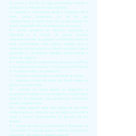
do civismo e das leis em vigor, preservando a honra, o
prestígio e as tradições de suas profissões;
II – respeitar a vida humana desde a concepção até a
morte, jamais cooperando em ato em que
voluntariamente se atente contra ela, ou que coloque em
risco a integridade física ou psíquica do ser humano;
III – prestar assistência ao indivíduo, respeitados a
dignidade e os direitos da pessoa humana,
independentemente de qualquer consideração relativa à
etnia, nacionalidade, credo político, religião, sexo e
condições sócio-econômica e cultural e de modo a que a
prioridade no atendimento obedeça exclusivamente a
razões de urgência;
IV – utilizar todos os conhecimentos técnicos e científicos
a seu alcance para prevenir ou minorar o sofrimento do
ser humano e evitar o seu extermínio;
V – respeitar o natural pudor e a intimidade do cliente;
VI – respeitar o direito do cliente de decidir sobre sua
pessoa e seu bem estar;
VII – informar ao cliente quanto ao diagnóstico e
prognóstico fisioterápico e/ou terapêutico ocupacional e
objetivos do tratamento, salvo quanto tais informações
possam causar-lhe dano;
VIII – manter segredo sobre fato sigiloso de que tenha
conhecimento em razão de sua atividade profissional e
exigir o mesmo comportamento do pessoal sob sua
direção;
IX – colocar seus serviços profissionais à disposição da
comunidade em caso de guerra, catástrofe, epidemia ou
crise social, sem pleitear vantagem pessoal;