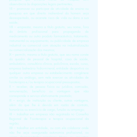
observância às disposições legais pertinentes;
VII – promover ou participar de atividade de ensino ou
pesquisa em que direito inalienável do homem seja
desrespeitado, ou acarrete risco de vida ou dano a sua
saúde;
VIII – emprestar, mesmo a título gratuito, seu nome, fora
do âmbito profissional para propaganda de
medicamento ou outro produto farmacêutico, tratamento,
instrumental ou equipamento, ou publicidade de empresa
industrial ou comercial com atuação na industrialização
ou comercialização dos mesmos;
IX – permitir, mesmo a título gratuito, que seu nome conste
do quadro de pessoal de hospital, casa de saúde,
ambulatório, consultório clínica, policlínica, escola, curso,
empresa balneária hidro-mineral, entidade desportiva ou
qualquer outra empresa ou estabelecimento congênere
similar ou análogo, sem nele exercer as atividades de
fisioterapia e/ou terapia ocupacional pressupostas;
X – receber, de pessoa física ou jurídica, comissão,
remuneração, benefício ou vantagem que não
corresponde a serviço efetivamente prestado;
XI – exigir, de instituição ou cliente, outras vantagens,
além do que lhe é devido em razão de contrato,
honorários ou exercício de cargo, função ou emprego;
XII – trabalhar em empresa não registrada no Conselho
Regional de Fisioterapia e terapia ocupacional da
região;
XIII – trabalhar em entidade, ou com ela colaborar onde
não lhe seja assegurada autonomia profissional, ou
sejam desrespeitados princípios éticos, ou inexistam