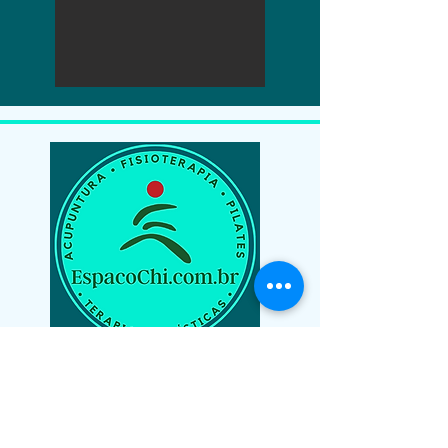
espacochi.energiavital@gmail.com